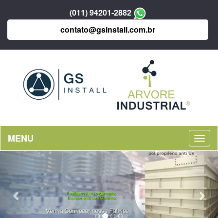
(011) 94201-2882
contato@gsinstall.com.br
MENU
Previous
Nex