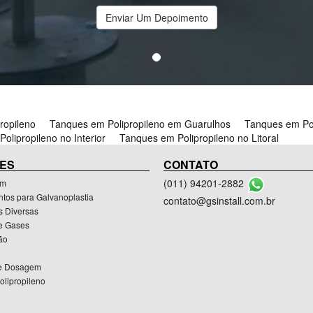
Enviar Um Depoimento
ropileno
Tanques em Polipropileno em Guarulhos
Tanques em Po
olipropileno no Interior
Tanques em Polipropileno no Litoral
ES
CONTATO
(011) 94201-2882
em
tos para Galvanoplastia
contato@gsinstall.com.br
s Diversas
e Gases
ão
de Dosagem
olipropileno