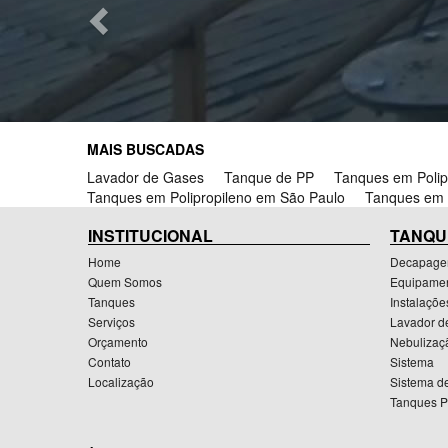
MAIS BUSCADAS
Lavador de Gases
Tanque de PP
Tanques em Polip
Tanques em Polipropileno em São Paulo
Tanques em P
INSTITUCIONAL
TANQU
Home
Decapag
Quem Somos
Equipamen
Tanques
Instalaçõe
Serviços
Lavador d
Orçamento
Nebulizaç
Contato
Sistema
Localização
Sistema 
Tanques P