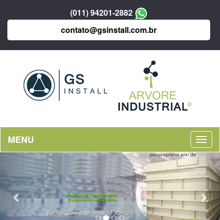
(011) 94201-2882
contato@gsinstall.com.br
MENU
Previous
Nex