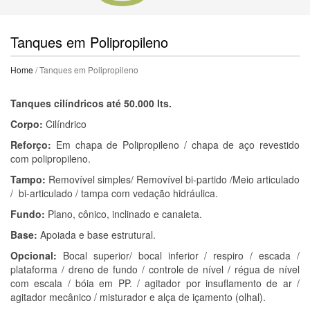
Tanques em Polipropileno
Home
/ Tanques em Polipropileno
Tanques cilíndricos até 50.000 lts.
Corpo:
Cilíndrico
Reforço:
Em chapa de Polipropileno / chapa de aço revestido
com polipropileno.
Tampo:
Removível simples/ Removível bi-partido /Meio articulado
/ bi-articulado / tampa com vedação hidráulica.
Fundo:
Plano, cônico, inclinado e canaleta.
Base:
Apoiada e base estrutural.
Opcional:
Bocal superior/ bocal inferior / respiro / escada /
plataforma / dreno de fundo / controle de nível / régua de nível
com escala / bóia em PP. / agitador por insuflamento de ar /
agitador mecânico / misturador e alça de içamento (olhal).