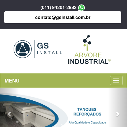
(011) 94201-2882
contato@gsinstall.com.br
MENU
Previous
Nex